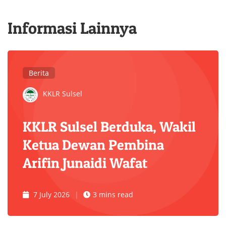
Informasi Lainnya
Berita
KKLR Sulsel
KKLR Sulsel Berduka, Wakil
Ketua Dewan Pembina
Arifin Junaidi Wafat
7 July 2026
3 mins read